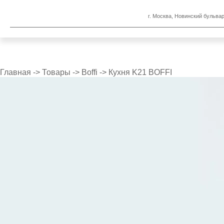
г. Москва, Новинский бульвар
Главная
->
Товары
->
Boffi
->
Кухня K21 BOFFI