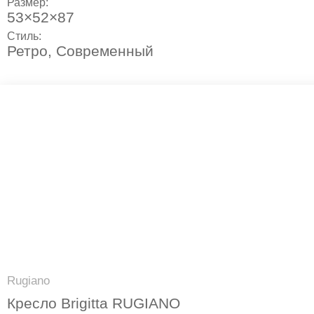
Размер:
53×52×87
Стиль:
Ретро
,
Современный
Rugiano
Кресло Brigitta RUGIANO