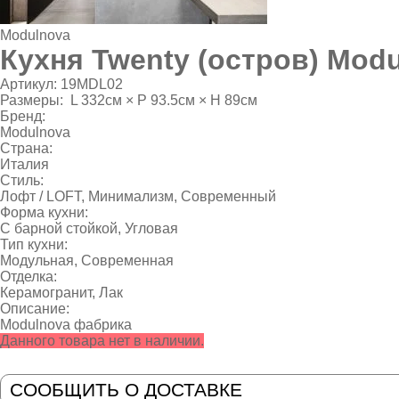
Modulnova
Кухня Twenty (остров) Mod
Артикул:
19MDL02
Размеры:
L 332см × P 93.5см × H 89см
Бренд:
Modulnova
Страна:
Италия
Стиль:
Лофт / LOFT
,
Минимализм
,
Современный
Форма кухни:
С барной стойкой, Угловая
Тип кухни:
Модульная, Современная
Отделка:
Керамогранит
,
Лак
Описание:
Modulnova фабрика
Данного товара нет в наличии.
СООБЩИТЬ О ДОСТАВКЕ