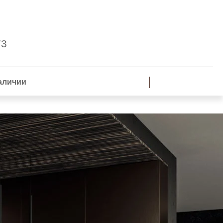
73
аличии