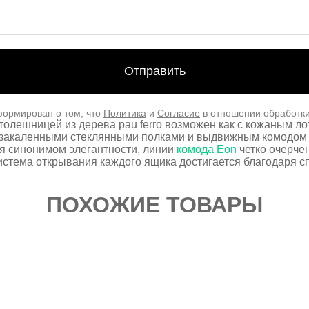
формирован о том, что
Политика
и
Согласие
в отношении обработк
толешницей из дерева pau ferro возможен как с кожаным лотк
и закаленными стеклянными полками и выдвижным комодом 
я синонимом элегантности, линии
комода Eon
четко очерче
истема открывания каждого ящика достигается благодаря 
ПОХОЖИЕ ТОВАРЫ