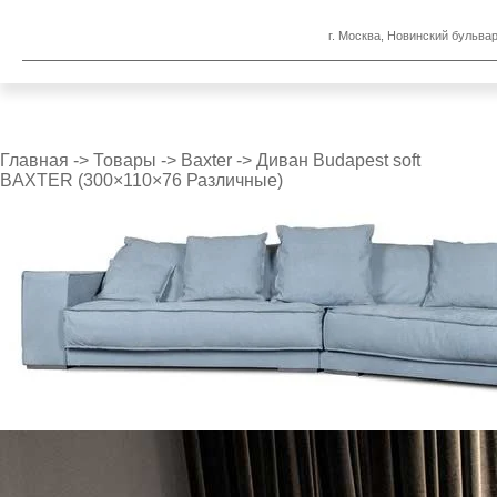
г. Москва, Новинский бульвар
Главная
->
Товары
->
Baxter
->
Диван Budapest soft
BAXTER (300×110×76 Различные)