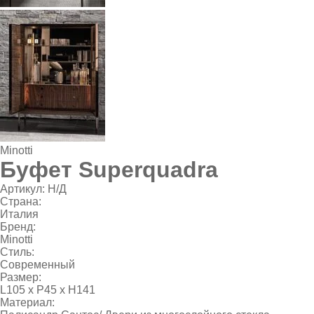
Minotti
Буфет Superquadra
Артикул:
Н/Д
Страна:
Италия
Бренд:
Minotti
Стиль:
Современный
Размер:
L105 х P45 х H141
Материал: