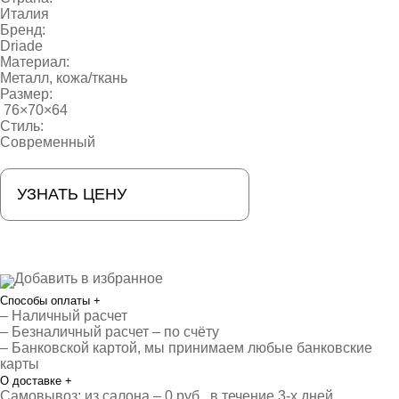
Италия
Бренд:
Driade
Материал:
Металл, кожа/ткань
Размер:
76×70×64
Стиль:
Современный
УЗНАТЬ ЦЕНУ
Добавить в избранное
Способы оплаты
+
– Наличный расчет
– Безналичный расчет – по счёту
– Банковской картой, мы принимаем любые банковские
карты
О доставке
+
Самовывоз: из салона – 0 руб., в течение 3-х дней