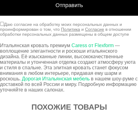
Даю согласие на обработку моих персональных данных и
проинформирован о том, что
Политика
и
Согласие
в отношении
обработки персональных данных размещены в общем доступе
Итальянская кровать премиум
Caress от Flexform
—
воплощение элегантности и роскоши итальянского
дизайна. Её изысканные линии, высококачественные
материалы и утонченная отделка создают атмосферу уюта
и стиля в спальне. Эта элитная кровать станет фокусом
внимания в любом интерьере, придавая ему шарм и
роскошь.
Дорогая Итальянская мебель
в нашем шоу-руме с
доставкой по всей России и миру. Подробную информацию
уточняйте в наших салонах.
ПОХОЖИЕ ТОВАРЫ