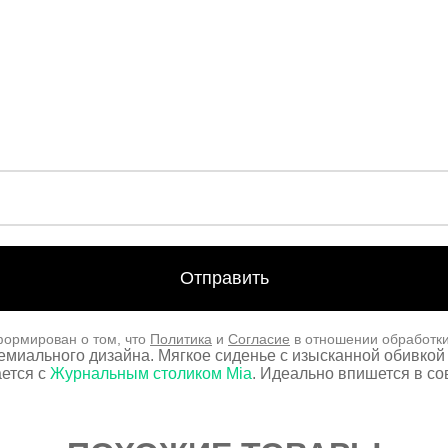
формирован о том, что
Политика
и
Согласие
в отношении обработк
емиального дизайна. Мягкое сиденье с изысканной обивко
ается с
Журнальным столиком Mia
. Идеально впишется в с