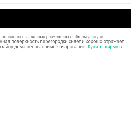
и персональных данных размещены в общем доступе
унная поверхность перегородки сияет и хорошо отражает
изайну дома неповторимое очарование.
Купить ширму
в