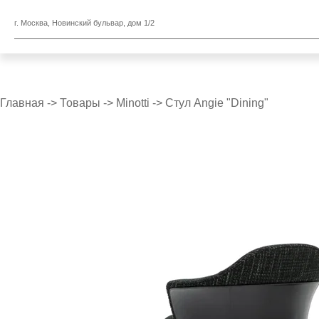
г. Москва, Новинский бульвар, дом 1/2
Главная
->
Товары
->
Minotti
->
Стул Angie "Dining"