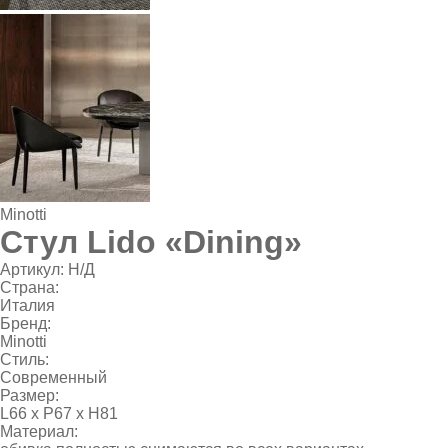
Minotti
Стул Lido «Dining»
Артикул:
Н/Д
Страна:
Италия
Бренд:
Minotti
Стиль:
Современный
Размер:
L66 х P67 х Н81
Материал: