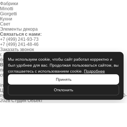
Фабрики
Minotti
Giorgetti
Кухни
Свет
Элементы декора
Связаться с нами:
+7 (499) 241-93-73
+7 (499) 241-48-46
Заказать звонок
г. Москва, Новинский
Мы используем cookie, чтобы сайт работал корректно и
бульвар, дом 1/2
Время работы:
был удобнее для вас. Продолжая пользоваться сайтом, вы
пн-пт 10:00 - 20:00
соглашаетесь с использованием cookie.
Подробнее
сб-вс 11:00 - 19:00
Принять
info@studio-object.ru
Отклонить
Цены носят информационный характер, не является
публичной офертой
Политика конфиденциальности
© 2020-
2026 Студия Объект