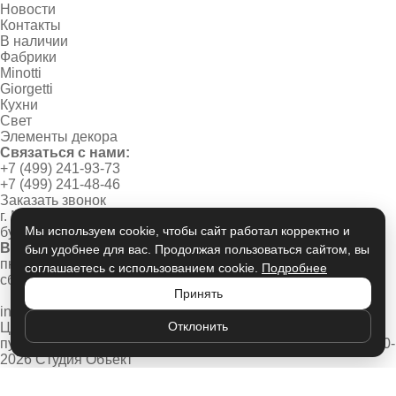
Новости
Контакты
В наличии
Фабрики
Minotti
Giorgetti
Кухни
Свет
Элементы декора
Связаться с нами:
+7 (499) 241-93-73
+7 (499) 241-48-46
Заказать звонок
г. Москва, Новинский
Мы используем cookie, чтобы сайт работал корректно и
бульвар, дом 1/2
Время работы:
был удобнее для вас. Продолжая пользоваться сайтом, вы
пн-пт 10:00 - 20:00
соглашаетесь с использованием cookie.
Подробнее
сб-вс 11:00 - 19:00
Принять
info@studio-object.ru
Отклонить
Цены носят информационный характер, не является
публичной офертой
Политика конфиденциальности
© 2020-
2026 Студия Объект