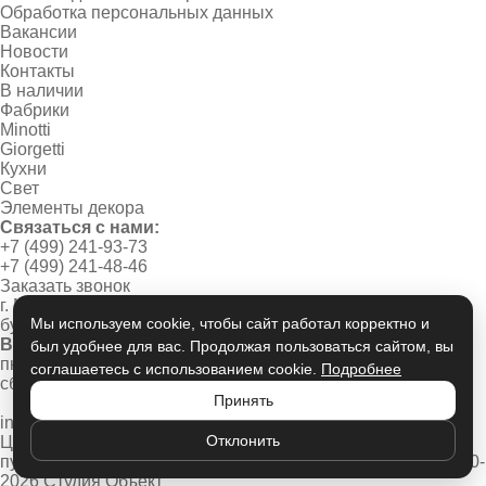
Обработка персональных данных
Вакансии
Новости
Контакты
В наличии
Фабрики
Minotti
Giorgetti
Кухни
Свет
Элементы декора
Связаться с нами:
+7 (499) 241-93-73
+7 (499) 241-48-46
Заказать звонок
г. Москва, Новинский
Мы используем cookie, чтобы сайт работал корректно и
бульвар, дом 1/2
Время работы:
был удобнее для вас. Продолжая пользоваться сайтом, вы
пн-пт 10:00 - 20:00
соглашаетесь с использованием cookie.
Подробнее
сб-вс 11:00 - 19:00
Принять
info@studio-object.ru
Отклонить
Цены носят информационный характер, не является
публичной офертой
Политика конфиденциальности
© 2020-
2026 Студия Объект