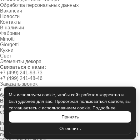
Обработка персональных данных
Вакансии
Новости
Контакты
В наличии
Фабрики
Minotti
Giorgetti
Кухни
Свет
Элементы декора
Связаться с нами:
+7 (499) 241-93-73
+7 (499) 241-48-46
Заказать звонок
г. Москва, Новинский
Мы используем cookie, чтобы сайт работал корректно и
бульвар, дом 1/2
Время работы:
был удобнее для вас. Продолжая пользоваться сайтом, вы
пн-пт 10:00 - 20:00
соглашаетесь с использованием cookie.
Подробнее
сб-вс 11:00 - 19:00
Принять
info@studio-object.ru
Отклонить
Цены носят информационный характер, не является
публичной офертой
Политика конфиденциальности
© 2020-