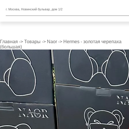
г. Москва, Новинский бульвар, дом 1/2
Главная
->
Товары
->
Naor
->
Hermes - золотая черепаха
(большая)