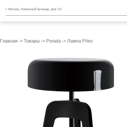
г. Москва, Новинский бульвар, дом 1/2
Главная
->
Товары
->
Porada
->
Лампа Pileo