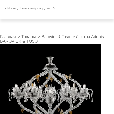
г. Москва, Новинский бульвар, дом 1/2
Главная
->
Товары
->
Barovier & Toso
->
Люстра Adonis
BAROVIER & TOSO