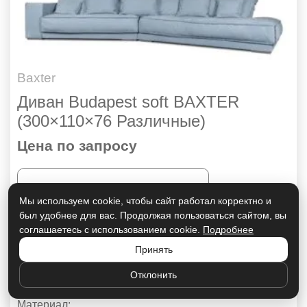
Baxter
Диван Budapest soft BAXTER
(300×110×76 Различные)
Цена по запросу
ПОДРОБНЕЕ
Мы используем cookie, чтобы сайт работал корректно и
был удобнее для вас. Продолжая пользоваться сайтом, вы
Страна:
соглашаетесь с использованием cookie.
Подробнее
Италия
Принять
Бренд:
Отклонить
Baxter
Материал: