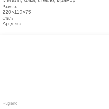
Металл, кожа, стекло, мрамор
Размер:
220×110×75
Стиль:
Ар-деко
Rugiano