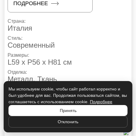
ПОДРОБНЕЕ
Страна:
Италия
Стиль:
Современный
Размеры:
L59 x P56 x H81 см
Отделка:
Металл
,
Ткань
Описание:
Мы используем cookie, чтобы сайт работал корректно и
Мягкий стул с основанием и
был удобнее для вас. Продолжая пользоваться сайтом, вы
соглашаетесь с использованием cookie.
Подробнее
подлокотниками
Принять
Отклонить